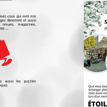
isez ceux qui sont mis
agez librement et aussi
 revues, magazines,
ts ...
s aussi les puzzles
èque)