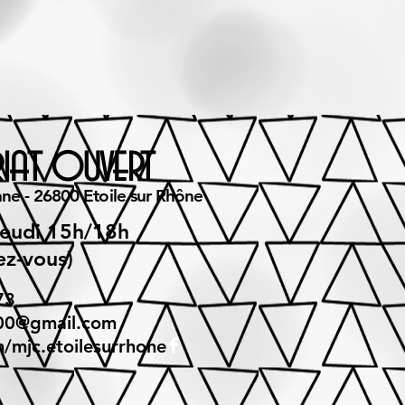
riat ouvert
nne - 26800 Etoile sur Rhône
jeudi 15h/18h
ez-vous)
73
800@gmail.com
/mjc.etoilesurrhone