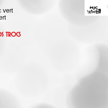
 vert
ert
s trocs