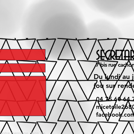
secreta
7 bis rue cacho
Du lundi au 
(ou sur rend
04 75 60 64 
mjcetoile26
facebook.com
r votre message dans les